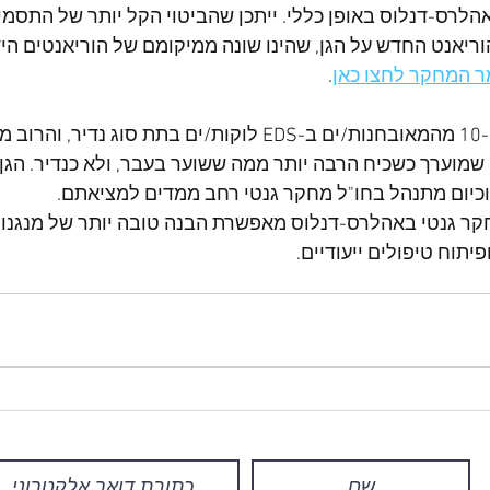
הלרס-דנלוס באופן כללי. ייתכן שהביטוי הקל יותר של התסמיני
ריאנט החדש על הגן, שהינו שונה ממיקומם של הוריאנטים היד
 המחקר לחצו כאן
.
תזכורת: 10-15% מהמאובחנות/ים ב-EDS לוקות/ים בתת סוג
שמוערך כשכיח הרבה יותר ממה ששוער בעבר, ולא כנדיר. הגן/י
, וכיום מתנהל בחו"ל מחקר גנטי רחב ממדים למציאתם.
ר גנטי באהלרס-דנלוס מאפשרת הבנה טובה יותר של מנגנוני
יתוח טיפולים ייעודיים.