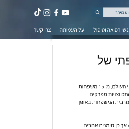
שי רפואה וטיפול
על העמותה
צרו קשר
תי של
אד"ס מיופתי הוא סוג נדיר ביותר של התסמונת, עם 24 א/נשים בלבד ברחבי העולם, מ-15 משפחות, 
 צעיר והתכווצויות מפרקים 
mE היא בגן COL12A1, המועבר אצל מרבית המשפחות באופן 
הוריאנט החדש אותר באדם יפני בן 47, שלא הראה בעבר סימנים של mEDS אך כן סימנים אחרים 