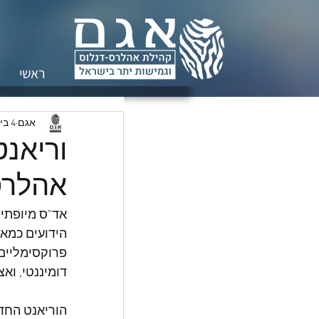
ראשי
אגם
4 ביולי 2023
וריאנט
אהלרס-ד
דומיננטי, וא