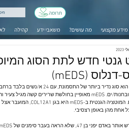
תרומה
מידע מקצועי
מה עושים?
משאבי ידע
קהילה
לאנ
 גנטי חדש לתת הסוג המיופ
נלוס (mEDS)
הידועים כמאובחנות/ים. mEDS מאופיין בחולשת שרירים קשה מגיל
פרוקסימליים. המוטציה הגנטית ב-DS
צל אחת מהן באופן רצסיבי.