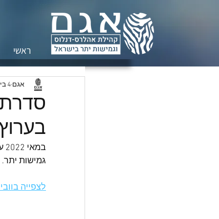
ראשי
אגם
4 ביוני 2022
בערוץ 
במ
גמישות יתר.
לצפייה בוובינ