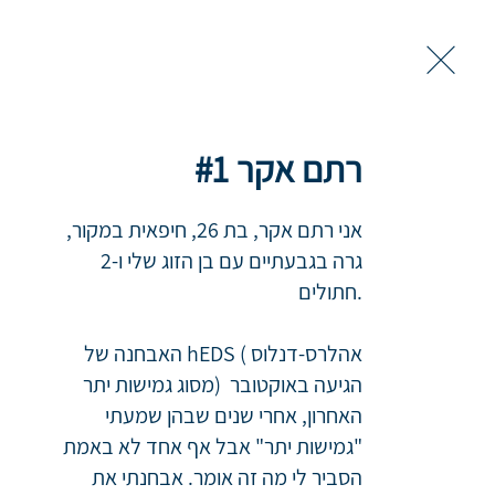
ראשי
רתם אקר #1
סיפורי השר
אני רתם אקר, בת 26, חיפאית במקור, 
גרה בגבעתיים עם בן הזוג שלי ו-2 
חתולים.

כאן אפשר לקרוא סיפור
האבחנה של hEDS (אהלרס-דנלוס 
ואופטימיות לצד הקשיים
מסוג גמישות יתר) הגיעה באוקטובר 
האחרון, אחרי שנים שבהן שמעתי 
נשמח מאוד לפרסם גם 
אין לך השראה אבל רו
"גמישות יתר" אבל אף אחד לא באמת 
אפשר לכתוב עבור הפרו
הסביר לי מה זה אומר. אבחנתי את 