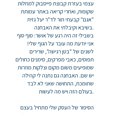
ותופיע בעמוד סיפורי מק
עצמי בעזרת קבוצת פייסבוק למחלות 
שקופות, ואחרי קריאה באתר עמותת 
ו
כאן אפשר להגיע
לקבוצ
"אגם" קבעתי תור לד"ר יעל גזית 
בשיבא וקיבלתי את האבחנה.

בשבילי זה היה רגע של אושר: סוף סוף 
אני יודעת מה עובר על הגוף שלי! 
לשנים של "בטן רגישה", שרירים 
תפוסים, כאבי מפרקים, סימנים כחולים 
שמופיעים משום מקום וצלקות מוזרות 
הרשמה לעדכונים
יש שם. האבחנה גם נתנה לי קהילה 
שתומכת, התחושה שאני לא לבד 
בהרשמה לקבלת עד
העמותה
בעולם הזה ויש מה לעשות.

ההרשמה לקבלת עד
הפרטיות
הסיפור של העסק שלי מתחיל בעצם 
באמצע שנת 2019, כשנתיים וחצי לפני 
האבחון של hEDS. סיימתי את השנה 
המידע באתר אינו מהווה תחליף לייעוץ כלשהו, אל