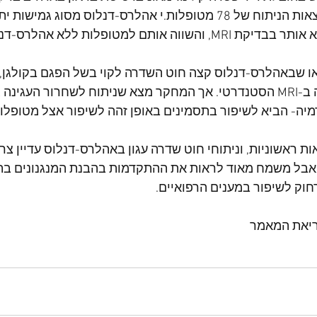
ההדמיות ותוצאות הניתוח של 78 מטופלות.י אהלרס-דנלוס מסוג 
 והשווה אותם למטופלות ללא אהלרס-דנלוס.
ו שבאהלרס-דנלוס קצה חוט השדרה לקוי בשל הפגם בקולגן, 
איתור העגינה ב-MRI הסטנדרטי. אך המחקר מצא שניתוח לשחרור העג
יה- הביא לשיפור בתסמינים באופן זהה לשיפור אצל מטופלות
ת ראשוניות, וניתוחי חוט שדרה עגון באהלרס-דנלוס עדיין צ
 אבל משמח מאוד לראות את ההתקדמות בהבנת המנגנונים בת
וק לשיפור במענים הרפואיים.
ריאת המאמר