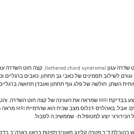
בתסמונת חוט שדרה עגון (hered chord syndrome
גורם לשילוב תסמינים של כאבי גב תחתון, כאבים ברגליים וכפו
ית השתן, חולשה של פלג גוף תחתון ואובדן תחושה ברגליים 
האבחון מתבצע בבדיקת MRI שמראה את העגינה של קצה חוט השדרה
הצלחה גבוהים. אבל, בא
 הכירורגי יוצע למטופל.ת- שממשיכ.ה לסבול.
בהובלת ד"ר פטרה קלינג' מאוניברסיטת בראון בארה"ב בדק 