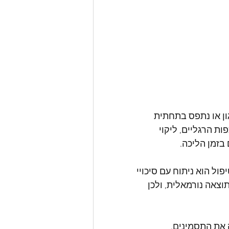
tet), קצה חוט השדרה עגון או נתפס בתחתית 
ת הרגליים, ליקוי 
בזמן הליכה.
, והטיפול הוא ניתוח עם סיכויי 
הלרס-דנלוס מצב שכיח הוא שהדמיית MRI מראה תוצאה נורמאלית, ולכן 
את התסמינים, 