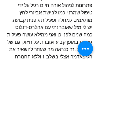
פתרונות לניהול אורח חיים רגיל על ידי 
טיפול שמרני, כמו לבישת אביזרי לחץ 
מותאמים למחלה ופעילות גופנית קבועה. 
יש לי מזל שאובחנתי עם אהלרס-דנלוס 
כמה שנים לפני כן ואני ממילא עושה פעילות 
גופנית באופן קבוע ועובדת על חיזוק, גם של 
הרגליים. זה כנראה מה שעוזר להשאיר את 
הליפאדמה אצלי בשלב 1 וללא החמרה 
כבר מעל לשנה.
ההמלצה שלי, פשוט תדאגו לעצמכן/ם! בין 
אם זה להתעקש מול א/נשי רפואה כדי 
לבדוק משהו שנראה לא תקין, ובין אם זה 
לשלב במהלך היום תרגול ופעילות גופנית. 
פשוט לעשות מה שיעזור ויעשה טוב, ולעולם 
לא לוותר - בסוף יהיו תוצאות".
קישורים לקריאה בהרחבה: