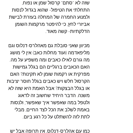
שזה לא "סתם" קרסול שמן או נפוח, 
התחלתי את הטיפול- שהוא בגדול לנסות 
ולמנוע החמרה של המחלה בעזרת לבישת 
אביזרי לחץ, כי להיפטר מרקמות השומן 
הדלקתיות- קשה מאוד.
מכיוון שאני סובלת גם מאהלרס-דנלוס וגם 
מליפאדמה (ועוד מחלות כאב) אין לי מושג 
מה גורם לאילו כאבים ומה משפיע על מה. 
האם הכאבים ברגליים הם בגלל גמישות 
מפרקית או רקמות שומן לא תקינות? האם 
הקרסול חלש ויש כאבים בגלל חוסר יציבות 
או בגלל הבצקות? אבל האמת היא שזה לא 
משנה. הדבר היחיד שחשוב זה לדאוג 
ולטפל במה שאפשר איך שאפשר, ולנסות 
באמת לשלב את הכל לצד החיים, מבלי 
לתת לזה להשתלט על כל רגע ביום.
כמו עם אהלרס-דנלוס, אין תרופה אבל יש 