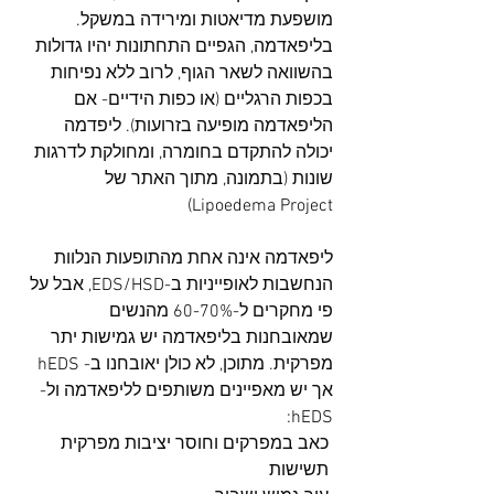
מושפעת מדיאטות ומירידה במשקל. 
בליפאדמה, הגפיים התחתונות יהיו גדולות 
בהשוואה לשאר הגוף, לרוב ללא נפיחות 
בכפות הרגליים (או כפות הידיים- אם 
הליפאדמה מופיעה בזרועות). ליפדמה 
יכולה להתקדם בחומרה, ומחולקת לדרגות 
שונות (בתמונה, מתוך האתר של 
Lipoedema Project)
ליפאדמה אינה אחת מהתופעות הנלוות 
הנחשבות לאופייניות ב-EDS/HSD, אבל על 
פי מחקרים ל-60-70% מהנשים 
שמאובחנות בליפאדמה יש גמישות יתר 
מפרקית. מתוכן, לא כולן יאובחנו ב- hEDS 
אך יש מאפיינים משותפים לליפאדמה ול-
hEDS:
 כאב במפרקים וחוסר יציבות מפרקית
 תשישות