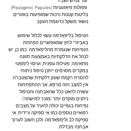
 עור גמיש ושביר
 פפולות פיאזוגניות (Piezogenic Papules): 
בליטות קטנות ורכות שמופיעות באזורים 
נושאי משקל כדוגמת העקב
הטיפול בליפאדמה עשוי לכלול שימוש 
באביזרי לחץ שמאפשרים הפחתת 
הנפיחות שנגמרת מהליפאדמה. כמו כן, יש 
לנהל את הדלקתיות באמצעות תזונה 
מתאימה, פעילות גופנית, ועיסוי לימפטי. 
במקרים מסוימים ייתכן טיפול ניתוחי 
להסרת רקמת שומן דלקתית שהצטברה.
אין למצב הזה מרפא, אך ההתפתחות 
עשויה להאט ככל שהאבחנה והטיפול 
ניתנים מוקדם יותר (מוכר למישהו?)
נפיחות בגפיים יכולה להעיד על מצבים 
רפואיים נוספים כמו אי ספיקה ורידית, אי 
ספיקת לב ולימפאדמה, ולכן חשוב לערוך 
אבחנה מבדלת.